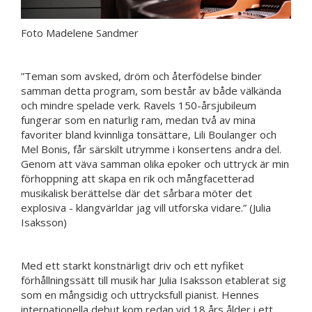
Foto Madelene Sandmer
”Teman som avsked, dröm och återfödelse binder
samman detta program, som består av både välkända
och mindre spelade verk. Ravels 150-årsjubileum
fungerar som en naturlig ram, medan två av mina
favoriter bland kvinnliga tonsättare, Lili Boulanger och
Mel Bonis, får särskilt utrymme i konsertens andra del.
Genom att väva samman olika epoker och uttryck är min
förhoppning att skapa en rik och mångfacetterad
musikalisk berättelse där det sårbara möter det
explosiva - klangvärldar jag vill utforska vidare.” (Julia
Isaksson)
Med ett starkt konstnärligt driv och ett nyfiket
förhållningssätt till musik har Julia Isaksson etablerat sig
som en mångsidig och uttrycksfull pianist. Hennes
internationella debut kom redan vid 18 års ålder i ett