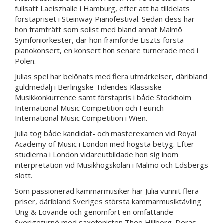
fullsatt Laeiszhalle i Hamburg, efter att ha tilldelats
förstapriset i Steinway Pianofestival. Sedan dess har
hon framträtt som solist med bland annat Malmö
Symfoniorkester, där hon framförde Liszts första
pianokonsert, en konsert hon senare turnerade med i
Polen.
Julias spel har belönats med flera utmärkelser, däribland
guldmedalj i Berlingske Tidendes Klassiske
Musikkonkurrence samt förstapris i både Stockholm
International Music Competition och Feurich
International Music Competition i Wien.
Julia tog både kandidat- och masterexamen vid Royal
Academy of Music i London med högsta betyg. Efter
studierna i London vidareutbildade hon sig inom
interpretation vid Musikhögskolan i Malmö och Edsbergs
slott.
Som passionerad kammarmusiker har Julia vunnit flera
priser, däribland Sveriges största kammarmusiktävling
Ung & Lovande och genomfört en omfattande
Sverigeturné med saxofonisten Theo Hillborg. Deras