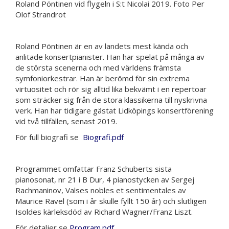
Roland Pöntinen vid flygeln i S:t Nicolai 2019. Foto Per
Olof Strandrot
Roland Pöntinen är en av landets mest kända och
anlitade konsertpianister. Han har spelat på många av
de största scenerna och med världens främsta
symfoniorkestrar. Han är berömd för sin extrema
virtuositet och rör sig alltid lika bekvämt i en repertoar
som sträcker sig från de stora klassikerna till nyskrivna
verk. Han har tidigare gästat Lidköpings konsertförening
vid två tillfällen, senast 2019.
För full biografi se
Biografi.pdf
Programmet omfattar Franz Schuberts sista
pianosonat, nr 21 i B Dur, 4 pianostycken av Sergej
Rachmaninov, Valses nobles et sentimentales av
Maurice Ravel (som i år skulle fyllt 150 år) och slutligen
Isoldes kärleksdöd av Richard Wagner/Franz Liszt.
För detaljer se
Program.pdf